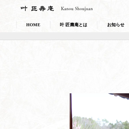
HOME
叶 匠壽庵とは
お知らせ
会社概要
お知らせ一覧
採用情報
プレスリリー
こだわり・取り組み
叶 匠壽庵のSDGs
和菓子であなたのキレイを応援しま
ニホンミツバチ養蜂
100年の里山づくり