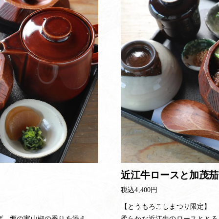
近江牛ロースと加茂茄
税込4,400円
【とうもろこしまつり限定】
げ、郷の実山椒の香りを添え
柔らかな近江牛のロースととろ