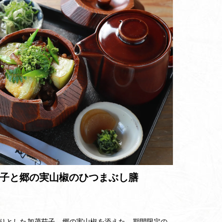
子と郷の実山椒のひつまぶし膳
りとした加茂茄子、郷の実山椒を添えた、期間限定の