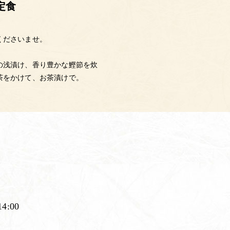
定食
くださいませ。
の浅漬け、香り豊かな鰹節を炊
茶をかけて、お茶漬けで。
. 14:00