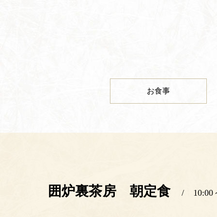
お食事
囲炉裏茶房 朝定食
10:0