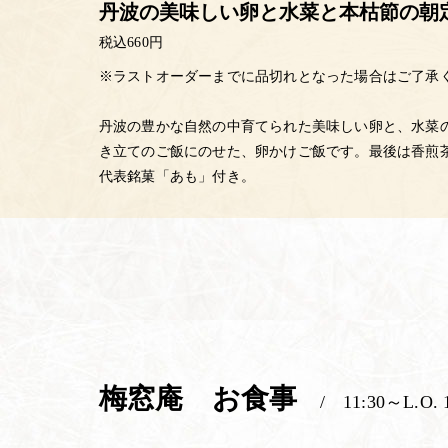
丹波の美味しい卵と水菜と本枯節の朝
税込660円
※ラストオーダーまでに品切れとなった場合はご了承
丹波の豊かな自然の中育てられた美味しい卵と、水菜
き立てのご飯にのせた、卵かけご飯です。最後は香煎
代表銘菓「あも」付き。
梅窓庵 お食事
11:30～L.O