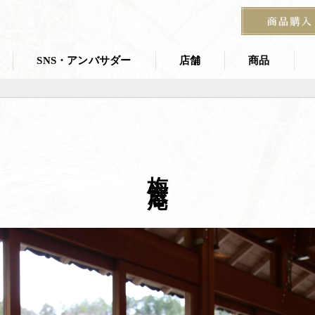
SNS・アンバサダー
店舗
商品
店舗一覧
商品一覧
叶 匠壽庵 夏
ス
茶寮
梅 窓 庵
京都茶室棟
季節の掛紙
石山寺店
宝塚阪急 あずき房
す