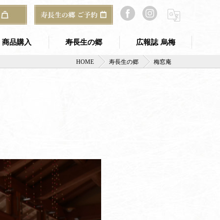
商品購入
寿長生の郷
広報誌 烏梅
HOME
寿長生の郷
梅窓庵
寿長生の郷 TOP
のギフト
寿長生の郷 アクセス
ご予約・お問い合わせ
郷からのお知らせ
山寿亭
梅窓庵
Bakery&Café 野坐
総合案内所（古民家）