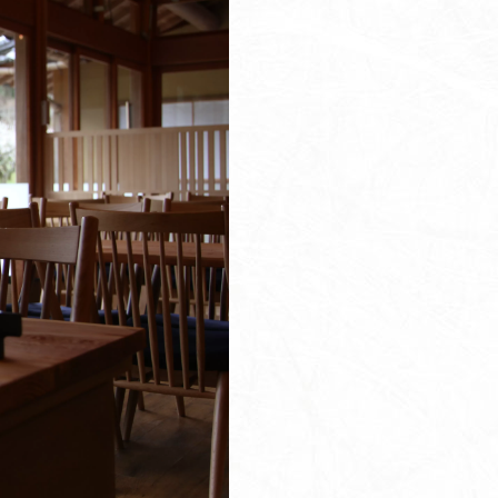
茶室
里山館／ジェラート
ホール／果子工房
寿長生の郷内 菓子売場
苑内マップ・郷の一年
菓子づくりの里山 いろいろと一緒
里山のおはなし