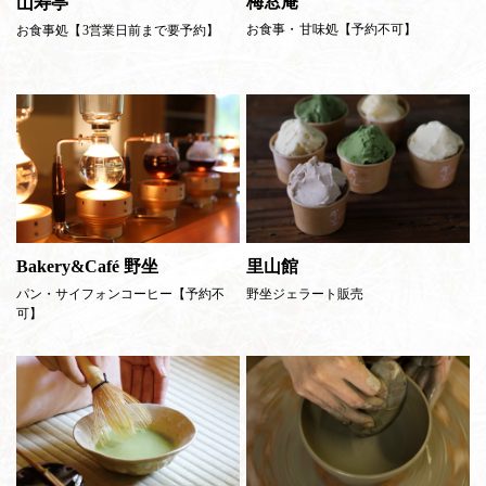
梅窓庵
山寿亭
お食事・甘味処【
予約不可】
お食事処【
3営業日前まで要予約】
Bakery&Café 野坐
里山館
パン・サイフォンコーヒー【予約不
野坐ジェラート販売
可】