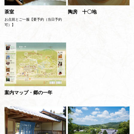
茶室
陶房 十〇地
お点前とご一服【要予約（当日予約
可）】
案内マップ・郷の一年