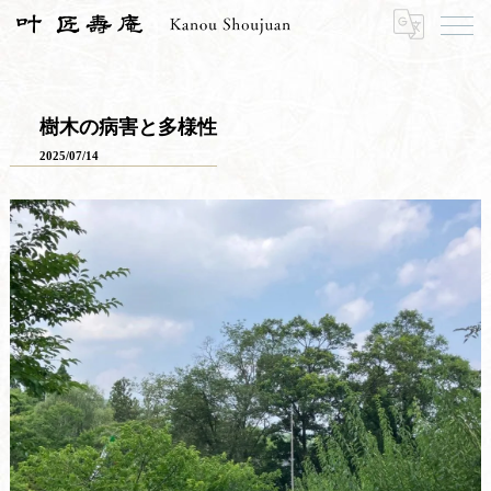
HOME
寿長生の郷
里山のおはなし
樹木の病害と多様性
樹木の病害と多様性
2025/07/14