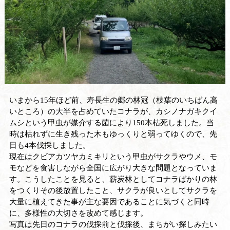
いまから15年ほど前、寿長生の郷の林冠（枝葉のいちばん高
いところ）の大半を占めていたコナラが、カシノナガキクイ
ムシという甲虫が媒介する菌により150本枯死しました。当
時は枯れずに生き残った木もゆっくりと弱ってゆくので、先
日も4本伐採しました。
現在はクビアカツヤカミキリという甲虫がサクラやウメ、モ
モなどを食害しながら全国に広がり大きな問題となっていま
す。こうしたことを見ると、薪炭林としてコナラばかりの林
をつくりその後放置したこと、サクラが良いとしてサクラを
大量に植えてきた事が主な要因であることに気づくと同時
に、多様性の大切さを改めて感じます。
写真は先日のコナラの伐採前と伐採後、まちがい探しみたい