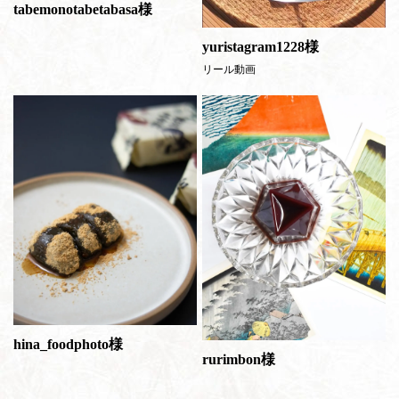
tabemonotabetabasa様
yuristagram1228様
リール動画
hina_foodphoto様
rurimbon様