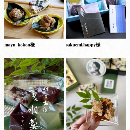
mayu_kokon様
sakuemi.happy様