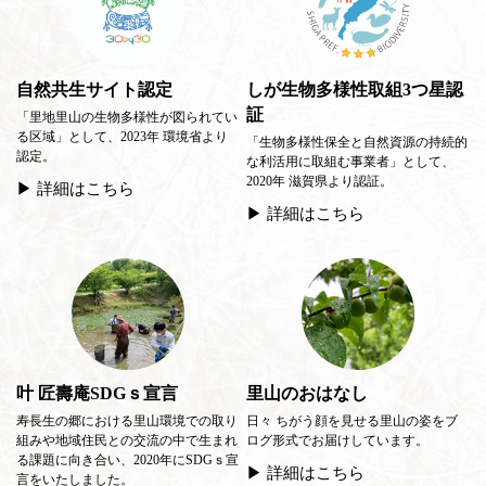
自然共生サイト認定
しが生物多様性取組3つ星認
証
「里地里山の生物多様性が図られてい
る区域」として、2023年 環境省より
「生物多様性保全と自然資源の持続的
認定。
な利活用に取組む事業者」として、
2020年 滋賀県より認証。
▶ 詳細はこちら
▶ 詳細はこちら
叶 匠壽庵SDGｓ宣言
里山のおはなし
寿長生の郷における里山環境での取り
日々 ちがう顔を見せる里山の姿をブ
組みや地域住民との交流の中で生まれ
ログ形式でお届けしています。
る課題に向き合い、2020年にSDGｓ宣
▶ 詳細はこちら
言をいたしました。