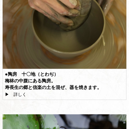
●陶房 十〇地（とわぢ）
梅林の中腹にある陶房。
寿長生の郷と信楽の土を混ぜ、器を焼きます。
▶ 詳しく