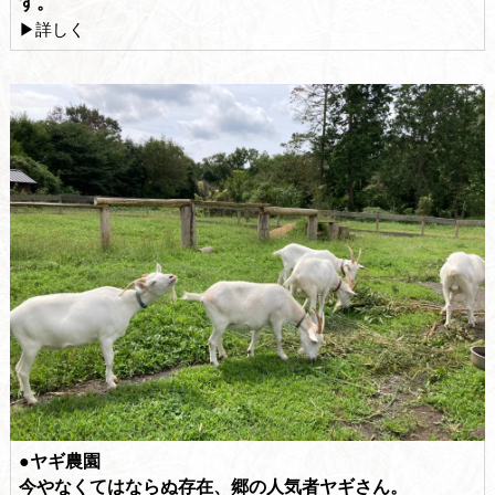
す。
▶詳しく
●ヤギ農園
今やなくてはならぬ存在、郷の人気者ヤギさん。