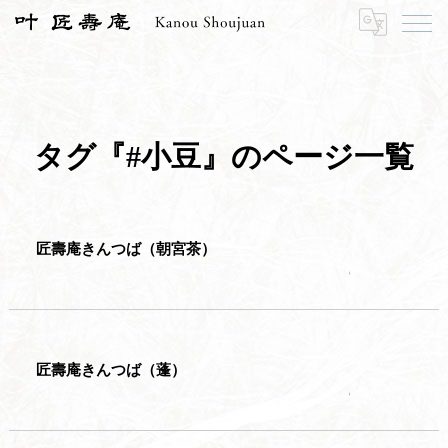
HOME
#小豆
タグ『#小豆』のページ一覧
匠壽庵きんつば（朝宮茶）
匠壽庵きんつば（蓬）