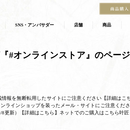
SNS・アンバサダー
店舗
商品
店舗一覧
商品一覧
『#オンラインストア』のペー
叶 匠壽庵 夏
ス
茶寮
京都茶室棟
季節の掛紙
石山寺店
宝塚阪急 あずき房
す
載情報を無断転用したサイトにご注意ください【詳細はこ
オンラインショップを装ったメール・サイトにご注意くだ
4/7/8更新）【詳細はこちら】ネットでのご購入はこちら叶匠