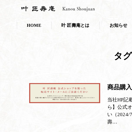
HOME
叶 匠壽庵とは
お知らせ
会社概要
お知らせ一覧
タグ
採用情報
プレスリリー
こだわり・取り組み
叶 匠壽庵のSDGs
商品購入
和菓子であなたのキレイを応援しま
当社HP記
ニホンミツバチ養蜂
ら】公式
い（202
100年の里山づくり
壽…