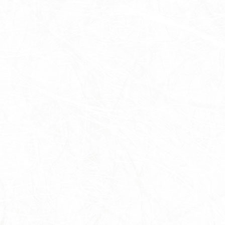
茶室
里山館／ジェラート
ホール／果子工房
寿長生の郷内 菓子売場
苑内マップ・郷の一年
菓子づくりの里山 いろいろと一緒
里山のおはなし