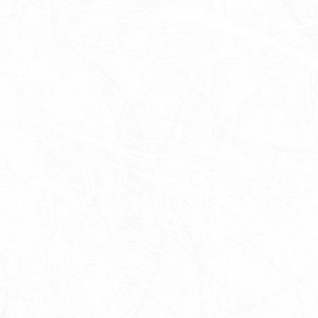
茶室
里山館／ジェラート
ホール／果子工房
寿長生の郷内 菓子売場
苑内マップ・郷の一年
菓子づくりの里山 いろいろと一緒
里山のおはなし