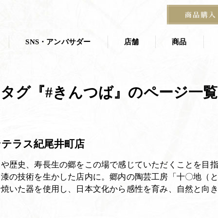
SNS・アンバサダー
店舗
商品
店舗一覧
商品一覧
タグ『#きんつば』のページ一覧
叶 匠壽庵 夏
ス
茶寮
京都茶室棟
季節の掛紙
石山寺店
ンテラス紀尾井町店
宝塚阪急 あずき房
す
然や歴史、寿長生の郷をこの場で感じていただくことを目
と漆の技術を生かした店内に。郷内の陶芸工房「十〇地（
で焼いた器を使用し、日本文化から感性を育み、自然と向