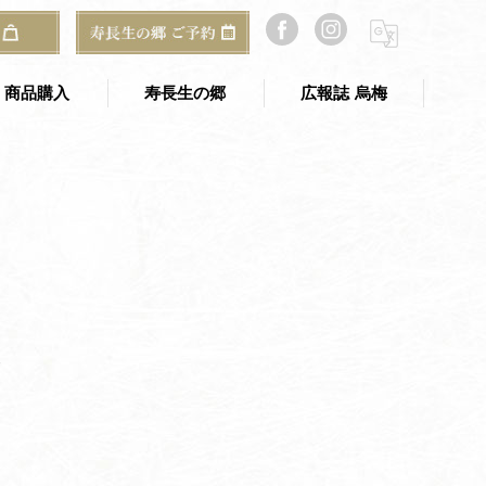
HOME
#きんつば
商品購入
寿長生の郷
広報誌 烏梅
寿長生の郷 TOP
のギフト
寿長生の郷 アクセス
ご予約・お問い合わせ
郷からのお知らせ
山寿亭
指
と
梅窓庵
き
Bakery&Café 野坐
総合案内所（古民家）