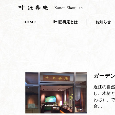
HOME
叶 匠壽庵とは
お知らせ
会社概要
お知らせ一覧
採用情報
プレスリリー
こだわり・取り組み
叶 匠壽庵のSDGs
ガーデ
和菓子であなたのキレイを応援しま
近江の自
ニホンミツバチ養蜂
し、木材
わぢ）」
100年の里山づくり
合…