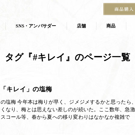
SNS・アンバサダー
店舗
商品
店舗一覧
商品一覧
タグ『#キレイ』のページ一覧
叶 匠壽庵 夏
ス
茶寮
京都茶室棟
季節の掛紙
石山寺店
 「キレイ」の塩梅
宝塚阪急 あずき房
す
の塩梅 今年本は梅りが早く、ジメジメするかと思ったら
暑くなり、梅とは思えない差しのが続いた。ここ数年、急
やスコール等、春から夏への移り変わりはなかなか複雑で