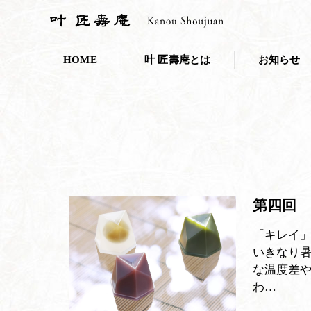
HOME
叶 匠壽庵とは
お知らせ
会社概要
お知らせ一覧
採用情報
プレスリリー
こだわり・取り組み
叶 匠壽庵のSDGs
第四回
和菓子であなたのキレイを応援しま
「キレイ」
ニホンミツバチ養蜂
いきなり
な温度差
100年の里山づくり
わ…