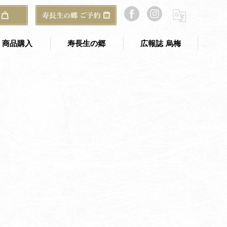
HOME
#キレイ
商品購入
寿長生の郷
広報誌 烏梅
寿長生の郷 TOP
のギフト
寿長生の郷 アクセス
ご予約・お問い合わせ
郷からのお知らせ
山寿亭
、
激
梅窓庵
Bakery&Café 野坐
総合案内所（古民家）