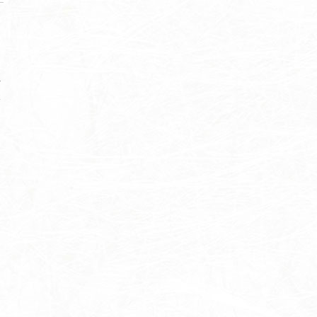
れ
味
に