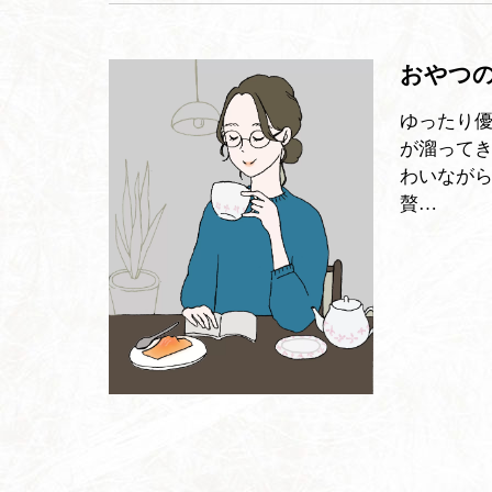
おやつの
ゆったり
が溜って
わいなが
贅…