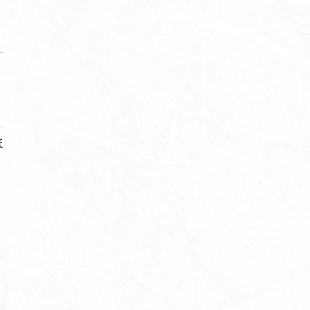
茶室
里山館／ジェラート
ホール／果子工房
寿長生の郷内 菓子売場
事
ほ
苑内マップ・郷の一年
ー
菓子づくりの里山 いろいろと一緒
里山のおはなし