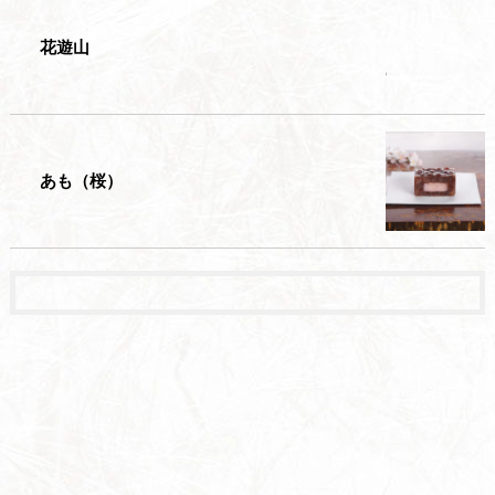
花遊山
あも（桜）