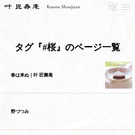
HOME
#桜
タグ『#桜』のページ一覧
春は来ぬ｜叶 匠壽庵
野づつみ