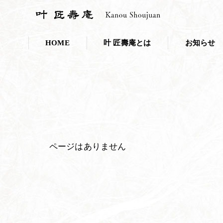
HOME
叶 匠壽庵とは
お知らせ
会社概要
お知らせ一覧
採用情報
プレスリリー
こだわり・取り組み
叶 匠壽庵のSDGs
ページはありません
和菓子であなたのキレイを応援しま
ニホンミツバチ養蜂
100年の里山づくり