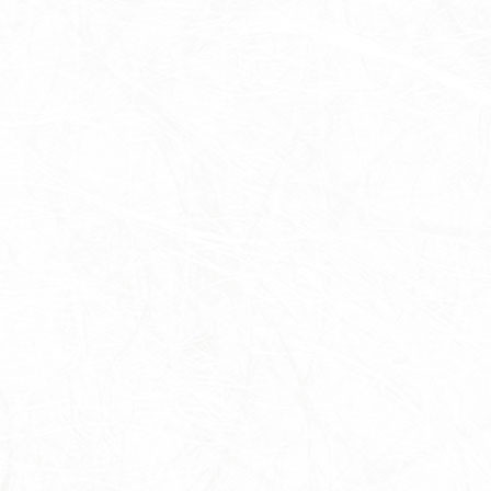
茶室
里山館／ジェラート
ホール／果子工房
寿長生の郷内 菓子売場
苑内マップ・郷の一年
菓子づくりの里山 いろいろと一緒
里山のおはなし