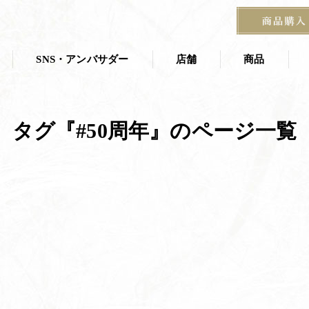
SNS・アンバサダー
店舗
商品
店舗一覧
商品一覧
タグ『#50周年』のページ一覧
叶 匠壽庵 夏
ス
茶寮
京都茶室棟
季節の掛紙
石山寺店
宝塚阪急 あずき房
す