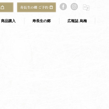
HOME
#50周年
商品購入
寿長生の郷
広報誌 烏梅
寿長生の郷 TOP
のギフト
寿長生の郷 アクセス
ご予約・お問い合わせ
郷からのお知らせ
山寿亭
梅窓庵
Bakery&Café 野坐
総合案内所（古民家）