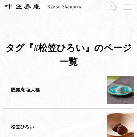
HOME
#松笠ひろい
タグ『#松笠ひろい』のページ
一覧
匠壽庵 塩大福
松笠ひろい