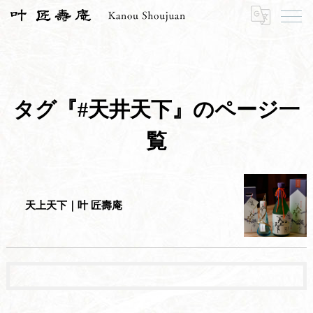
HOME
#天井天下
タグ『#天井天下』のページ一
覧
天上天下｜叶 匠壽庵