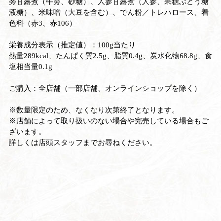
蒡甘露煮（牛蒡、砂糖）、人参甘露煮（人参、果糖ぶどう糖
液糖）、米味噌（大豆を含む）、でん粉／トレハロース、着
色料（赤3、赤106）
栄養成分表示（推定値）：100g当たり
熱量289kcal、たんぱく質2.5g、脂質0.4g、炭水化物68.8g、食
塩相当量0.1g
ご購入：全店舗（一部店舗、オンラインショップを除く）
※数量限定のため、なくなり次第終了となります。
※店舗によって取り扱いのない場合や完売している場合もご
ざいます。
詳しくは店頭スタッフまでお尋ねください。