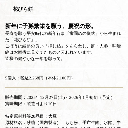
花びら餅
新年に子孫繁栄を願う、慶祝の形。
長寿を願う平安時代の新年行事「歯固めの儀式」から生まれ
た「花びら餅」。
ごぼうは縁起の良い「押し鮎」をあらわし、餅・人参・味噌
餡はお雑煮に見立てたものと云われています。
皆様の健やかな一年を願って。
5個入：税込2,268円（本体2,100円）
販売期間：2025年12月27日(土)～2026年1月初旬（予定）
賞味期限：製造日より10日
特定原材料等28品目：大豆
原材料名：砂糖（国内製造）、もち粉、手亡生餡、水飴、牛