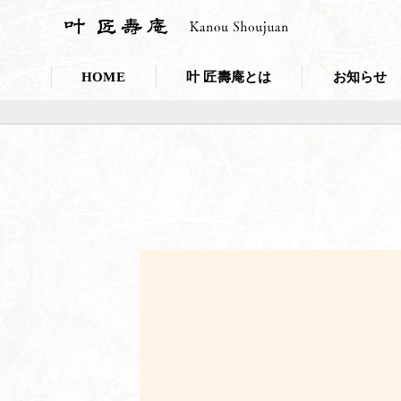
HOME
叶 匠壽庵とは
お知らせ
会社概要
お知らせ一覧
採用情報
プレスリリー
こだわり・取り組み
叶 匠壽庵のSDGs
和菓子であなたのキレイを応援しま
ニホンミツバチ養蜂
100年の里山づくり