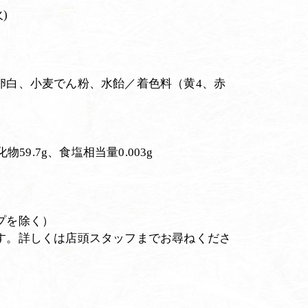
)
卵白、小麦でん粉、水飴／着色料（黄4、赤
）
化物59.7g、食塩相当量0.003g
プを除く）
す。詳しくは店頭スタッフまでお尋ねくださ