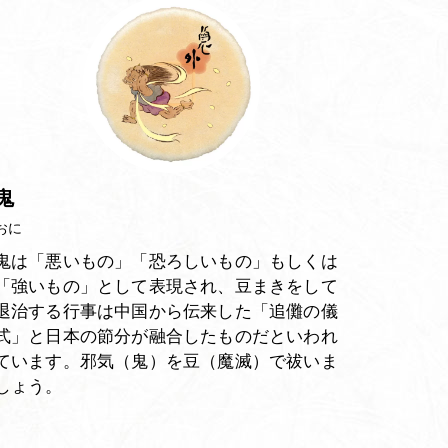
鬼
おに
鬼は「悪いもの」「恐ろしいもの」もしくは
「強いもの」として表現され、豆まきをして
退治する行事は中国から伝来した「追儺の儀
式」と日本の節分が融合したものだといわれ
ています。邪気（鬼）を豆（魔滅）で祓いま
しょう。