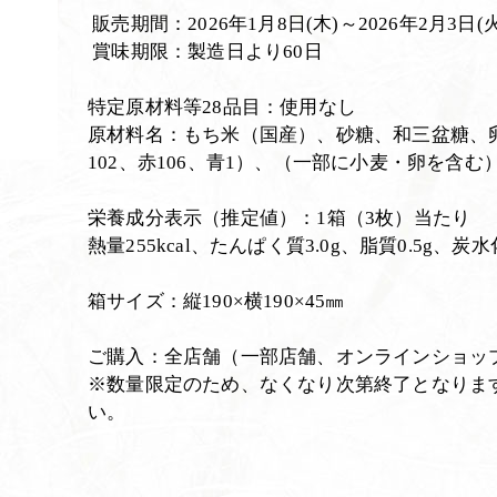
販売期間：2026年1月8日(木)～2026年2月3日(火
賞味期限：製造日より60日
特定原材料等28品目：使用なし
原材料名：もち米（国産）、砂糖、和三盆糖、
102、赤106、青1）、（一部に小麦・卵を含む
栄養成分表示（推定値）：1箱（3枚）当たり
熱量255kcal、たんぱく質3.0g、脂質0.5g、炭水
箱サイズ：縦190×横190×45㎜
ご購入：全店舗（一部店舗、オンラインショッ
※数量限定のため、なくなり次第終了となりま
い。