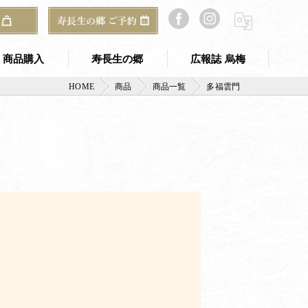
商品購入
寿長生の郷
広報誌 烏梅
HOME
商品
商品一覧
多福雲門
寿長生の郷 TOP
のギフト
寿長生の郷 アクセス
ご予約・お問い合わせ
郷からのお知らせ
山寿亭
梅窓庵
Bakery&Café 野坐
総合案内所（古民家）