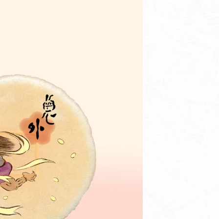
茶室
里山館／ジェラート
ホール／果子工房
寿長生の郷内 菓子売場
苑内マップ・郷の一年
菓子づくりの里山 いろいろと一緒
里山のおはなし