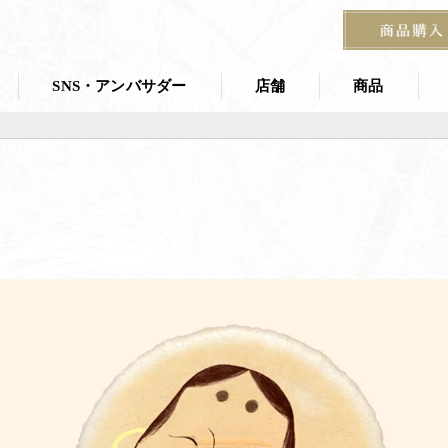
SNS・アンバサダー
店舗
商品
店舗一覧
商品一覧
叶 匠壽庵 夏
ス
茶寮
京都茶室棟
季節の掛紙
石山寺店
宝塚阪急 あずき房
す