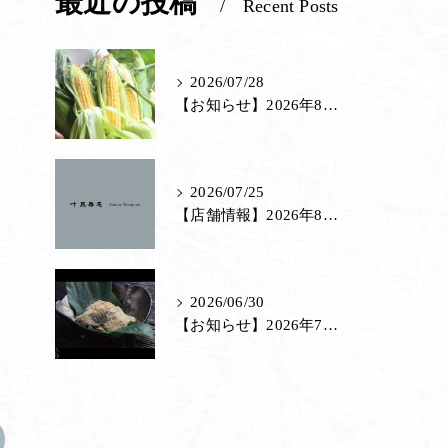
最近の投稿
Recent Posts
茶室
2026/07/28
里山館／ジェラート
【お知らせ】2026年8月の特別販売
ホール／果子工房
寿長生の郷内 菓子売場
2026/07/25
苑内マップ・郷の一年
【店舗情報】2026年8月 各店 店休日のお知らせ
菓子づくりの里山 いろいろと一緒
里山のおはなし
2026/06/30
【お知らせ】2026年7月の特別販売