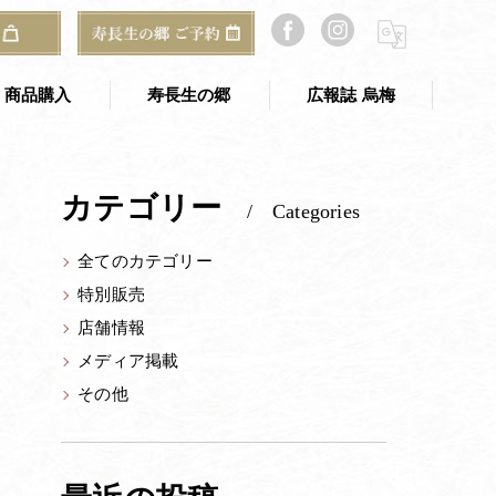
【店舗情報】寿長生の郷 山寿亭・梅窓庵臨時休業のお知らせ
商品購入
寿長生の郷
広報誌 烏梅
寿長生の郷 TOP
カテゴリー
Categories
のギフト
寿長生の郷 アクセス
全てのカテゴリー
ご予約・お問い合わせ
特別販売
郷からのお知らせ
店舗情報
山寿亭
メディア掲載
その他
梅窓庵
Bakery&Café 野坐
総合案内所（古民家）