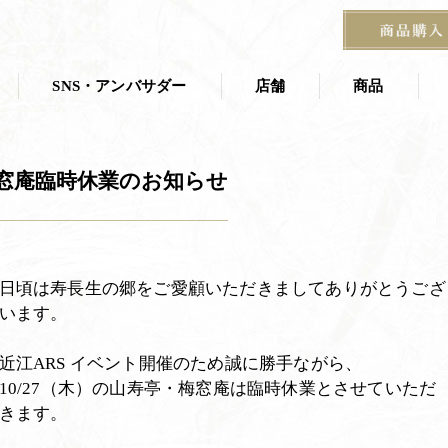
HOME
お知らせ
お知らせ一覧
SNS・アンバサダー
店舗
商品
店舗一覧
商品一覧
梅窓庵臨時休業のお知らせ
叶 匠壽庵 夏
ス
茶寮
京都茶室棟
季節の掛紙
石山寺店
日頃は寿長生の郷をご愛顧いただきましてありがとうござ
います。
宝塚阪急 あずき房
す
近江ARS イベント開催のため誠に勝手ながら、
10/27（木）の山寿亭・梅窓庵は臨時休業とさせていただ
きます。