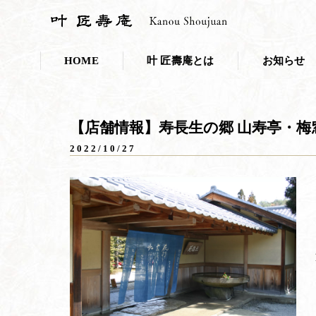
HOME
叶 匠壽庵とは
お知らせ
会社概要
お知らせ一覧
【店舗情報】寿長生の郷 山寿亭・
採用情報
プレスリリー
2022/10/27
こだわり・取り組み
叶 匠壽庵のSDGs
和菓子であなたのキレイを応援しま
ニホンミツバチ養蜂
100年の里山づくり