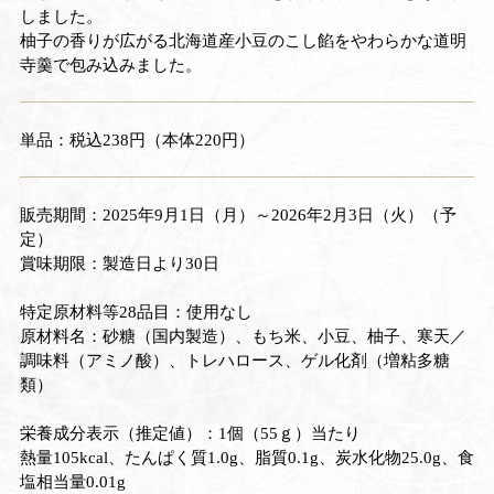
しました。
柚子の香りが広がる北海道産小豆のこし餡をやわらかな道明
寺羹で包み込みました。
単品：税込238円（本体220円）
販売期間：2025年9月1日（月）～2026年2月3日（火）（予
定）
賞味期限：製造日より30日
特定原材料等28品目：使用なし
原材料名：砂糖（国内製造）、もち米、小豆、柚子、寒天／
調味料（アミノ酸）、トレハロース、ゲル化剤（増粘多糖
類）
栄養成分表示（推定値）：1個（55ｇ）当たり
熱量105kcal、たんぱく質1.0g、脂質0.1g、炭水化物25.0g、食
塩相当量0.01g