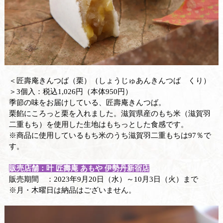
＜匠壽庵きんつば（栗）（しょうじゅあんきんつば くり）
＞3個入：税込1,026円（本体950円）
季節の味をお届けしている、匠壽庵きんつば。
栗餡にころっと栗を入れました。滋賀県産のもち米（滋賀羽
二重もち）を使用した生地はもちっとした食感です。
※商品に使用しているもち米のうち滋賀羽二重もちは97％で
す。
販売店舗：叶 匠壽庵 あもや 伊勢丹新宿店
販売期間 ：2023年9月20日（水）～10月3日（火）まで
※月・木曜日は納品はございません。