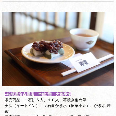
●松坂屋名古屋店 本館7階 大催事場
販売商品 ：石餅６入、１０入、葛焼き染め筆
実演（イートイン） ：石餅かき氷（抹茶小豆）、かき氷 若
紫