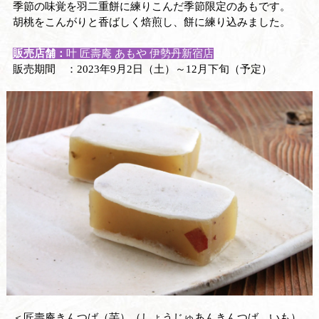
季節の味覚を羽二重餅に練りこんだ季節限定のあもです。
胡桃をこんがりと香ばしく焙煎し、餅に練り込みました。
販売店舗：
叶 匠壽庵 あもや 伊勢丹新宿店
販売期間 ：2023年9月2日（土）～12月下旬（予定）
＜匠壽庵きんつば（芋）（しょうじゅあんきんつば いも）