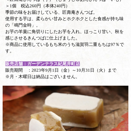
＞1個 税込260円（本体240円）
季節の味をお届けしている、匠壽庵きんつば。
使用する芋は、柔らかい甘みとホクホクとした食感が持ち味
の「鳴門金時」。
お芋の羊羹に角切りにしたお芋を入れ、ほっこり甘い、秋を
感じさせるきんつばに仕上げました。
※商品に使用しているもち米のうち滋賀羽二重もちは97％で
す。
販売店舗：
ガーデンテラス紀尾井町店
販売期間 ：2023年9月1日（金）～10月31日（火）まで
※月・木曜日は納品はございません。