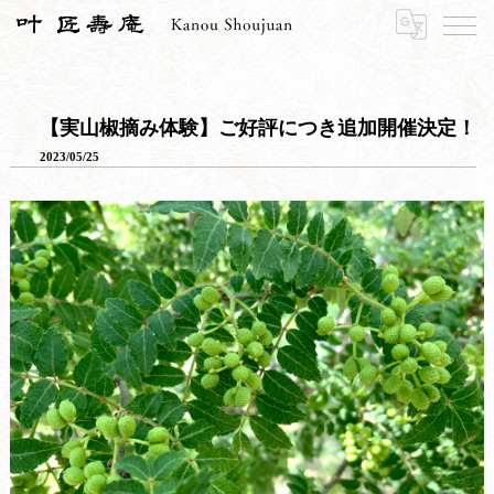
HOME
寿長生の郷
郷からのお知らせ
【実山椒摘み体験】ご好評につき追加開催決定！
【実山椒摘み体験】ご好評につき追加開催決定！
2023/05/25