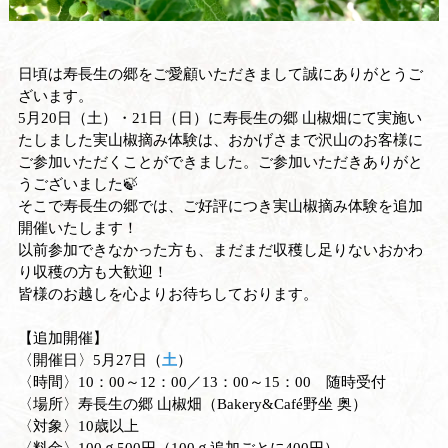
日頃は寿長生の郷をご愛顧いただきまして誠にありがとうご
ざいます。
5月20日（土）・21日（日）に寿長生の郷 山椒畑にて実施い
たしました実山椒摘み体験は、おかげさまで沢山のお客様に
ご参加いただくことができました。ご参加いただきありがと
うございました🍃
そこで寿長生の郷では、ご好評につき実山椒摘み体験を追加
開催いたします！
以前参加できなかった方も、まだまだ収穫し足りないおかわ
り収穫の方も大歓迎！
皆様のお越しを心よりお待ちしております。
【追加開催】
〈開催日〉5月27日（
土
）
〈時間〉10：00～12：00／13：00～15：00 随時受付
〈場所〉寿長生の郷 山椒畑（Bakery&Café野坐 奥）
〈対象〉10歳以上
〈料金〉100ｇ500円（100ｇ追加ごとに400円）