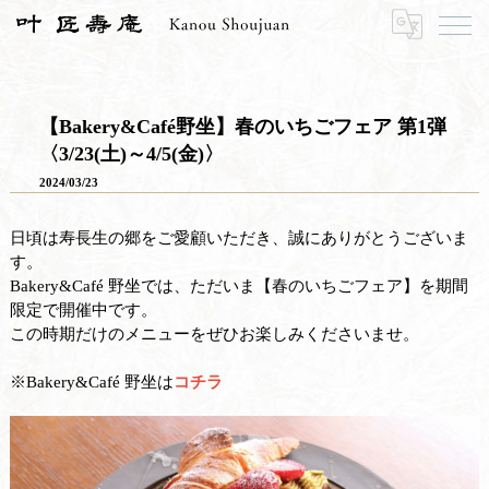
HOME
寿長生の郷
郷からのお知らせ
【Bakery&Café野坐】春のいちごフェア 第1弾〈3/23(土)～4/5(金)〉
【Bakery&Café野坐】春のいちごフェア 第1弾
〈3/23(土)～4/5(金)〉
2024/03/23
日頃は寿長生の郷をご愛顧いただき、誠にありがとうございま
す。
Bakery&Café 野坐では、ただいま【春のいちごフェア】を期間
限定で開催中です。
この時期だけのメニューをぜひお楽しみくださいませ。
※Bakery&Café 野坐は
コチラ