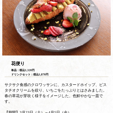
花便り
単品：税込1,320円
ドリンクセット：税込1,870円
サクサク食感のクロワッサンに、カスタードホイップ、ピス
タチオクリームを絞り、いちごをたっぷりとはさみました。
春の草花が芽吹く様子をイメージした、色鮮やかな一皿で
す。
【期間】3月23日（土）～4月5日（金）