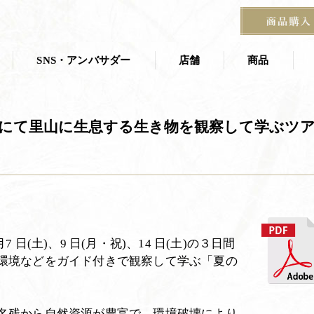
HOME
お知らせ
プレスリリース
寿長生の郷「とうもろこし
SNS・アンバサダー
店舗
商品
店舗一覧
商品一覧
にて里山に生息する生き物を観察して学ぶツ
叶 匠壽庵 夏
ス
茶寮
京都茶室棟
季節の掛紙
石山寺店
宝塚阪急 あずき房
す
日(土)、9 日(月・祝)、14 日(土)の３日間
環境などをガイド付きで観察して学ぶ「夏の
名残から自然資源が豊富で、環境破壊により