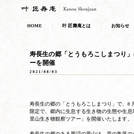
HOME
叶 匠壽庵とは
お知らせ
会社概要
お知らせ一覧
寿長生の郷「とうもろこしまつり」
採用情報
プレスリリー
ーを開催
こだわり・取り組み
2021/08/03
叶 匠壽庵のSDGs
和菓子であなたのキレイを応援しま
寿長生の郷の「とうもろこしまつり」で、8 月7 
ニホンミツバチ養蜂
限定で、郷内に生息する生き物の生態や生息
里山生き物観察ツアー」を開催いたします。
100年の里山づくり
寿長生の郷のある周辺の里山は、昔の集落の