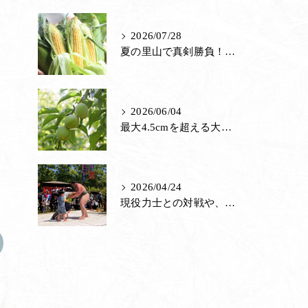
茶室
2026/07/28
夏の里山で真剣勝負！寿長生の郷で第5回「とうもろこし早むきグランプリ」を8月9日（日）に開催します
里山館／ジェラート
ホール／果子工房
2026/06/04
寿長生の郷内 菓子売場
最大4.5cmを超える大玉予想！ 大きく育った「城州白」の梅狩りが6月13日から始まります
苑内マップ・郷の一年
菓子づくりの里山 いろいろと一緒
2026/04/24
里山のおはなし
現役力士との対戦や、ボクシング・ラグビー・和菓子づくり体験も！こどもが主役の『端午の節句まつり』を5月2日から5月6日まで開催します