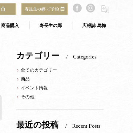
まつり」にて里山に生息する生き物を観察して学ぶツアーを開催
商品購入
寿長生の郷
広報誌 烏梅
寿長生の郷 TOP
ア
カテゴリー
Categories
のギフト
寿長生の郷 アクセス
全てのカテゴリー
ご予約・お問い合わせ
商品
郷からのお知らせ
イベント情報
山寿亭
その他
梅窓庵
Bakery&Café 野坐
最近の投稿
Recent Posts
総合案内所（古民家）