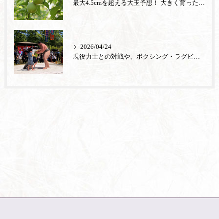
最大4.5cmを超える大玉予想！ 大きく育った「城州白」の梅狩りが6月13日から始まります
2026/04/24
現役力士との対戦や、ボクシング・ラグビー・和菓子づくり体験も！こどもが主役の『端午の節句まつり』を5月2日から5月6日まで開催します