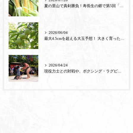
2026/07/28
夏の里山で真剣勝負！寿長生の郷で第5回「とうもろこし早むきグランプリ」を8月9日（日）に開催します
2026/06/04
最大4.5cmを超える大玉予想！ 大きく育った「城州白」の梅狩りが6月13日から始まります
2026/04/24
現役力士との対戦や、ボクシング・ラグビー・和菓子づくり体験も！こどもが主役の『端午の節句まつり』を5月2日から5月6日まで開催します