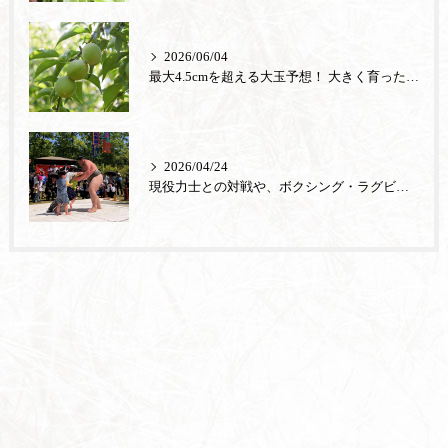
2026/06/04
最大4.5cmを超える大玉予想！ 大きく育った「城州白」の梅狩りが6月13日から始まります
2026/04/24
現役力士との対戦や、ボクシング・ラグビー・和菓子づくり体験も！こどもが主役の『端午の節句まつり』を5月2日から5月6日まで開催します