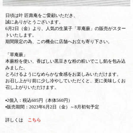
日頃は叶 匠壽庵をご愛顧いただき、
誠にありがとうございます。
6月2日（金）より、人気の生菓子「草庵蕨」の販売がスター
トいたします。
期間限定の為、この機会に店舗へお立ち寄り下さい。
「草庵蕨」
本蕨粉を使い、香ばしい黒豆きな粉の粧いでこし餡を包み込
みました。
とろけるようになめらかな食感をお楽しみいただけます。
お召し上がり前に少し冷やしていただくと、更に美味しくお
召し上がりいただけます。
▪2個入：税込605円（本体560円）
▪販売期間：2023年6月2日（金）～8月初旬予定
詳しくは
こちら