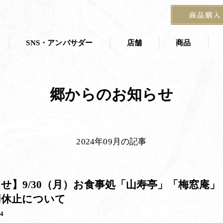
HOM
SNS・アンバサダー
店舗
商品
店舗一覧
商品一覧
郷からのお知らせ
叶 匠壽庵 夏
ス
茶寮
京都茶室棟
季節の掛紙
石山寺店
2024年09月の記事
宝塚阪急 あずき房
す
せ】9/30（月）お食事処「山寿亭」「梅窓庵」
用休止について
24