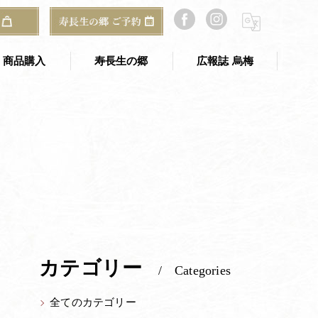
E
寿長生の郷
郷からのお知らせ
2024年09月の記事
商品購入
寿長生の郷
広報誌 烏梅
寿長生の郷 TOP
のギフト
寿長生の郷 アクセス
ご予約・お問い合わせ
郷からのお知らせ
山寿亭
梅窓庵
カテゴリー
Categories
Bakery&Café 野坐
全てのカテゴリー
総合案内所（古民家）