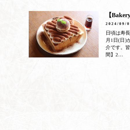
【Bak
2024/09/
日頃は寿
月1日(日
介です。
間】2…