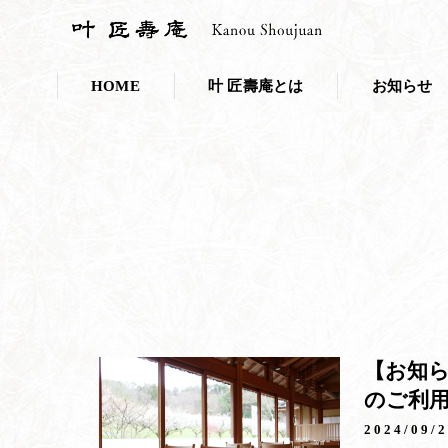
HOME
叶 匠壽庵とは
お知らせ
会社概要
お知らせ一覧
採用情報
プレスリリー
こだわり・取り組み
叶 匠壽庵のSDGs
和菓子であなたのキレイを応援しま
ニホンミツバチ養蜂
【お知ら
のご利
100年の里山づくり
2024/09/