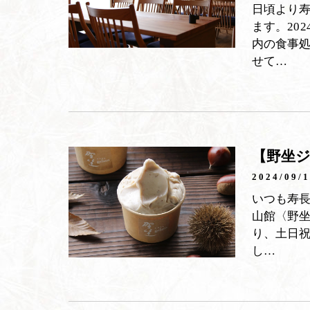
日頃より
ます。20
内の食事
せて…
【野坐ジ
2024/09/
いつも寿
山館〈野
り、土日
し…