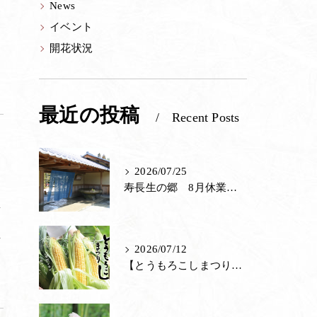
News
い
イベント
茶室
さ
開花状況
里山館／ジェラート
ホール／果子工房
最近の投稿
Recent Posts
寿長生の郷内 菓子売場
苑内マップ・郷の一年
2026/07/25
菓子づくりの里山 いろいろと一緒
寿長生の郷 8月休業日のお知らせ
里
里山のおはなし
通
場
2026/07/12
【とうもろこしまつり2026】 開催のお知らせ