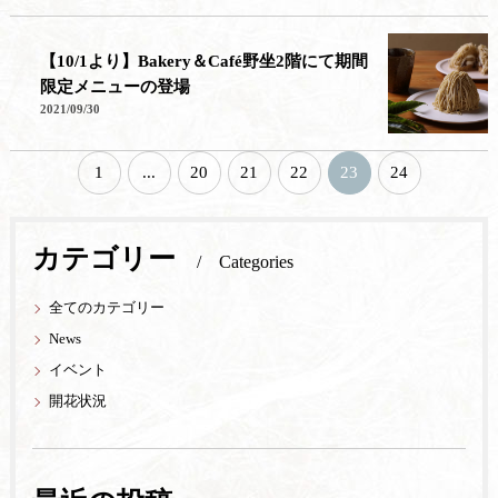
【10/1より】Bakery＆Café野坐2階にて期間
限定メニューの登場
2021/09/30
1
...
20
21
22
23
24
カテゴリー
Categories
全てのカテゴリー
News
イベント
開花状況