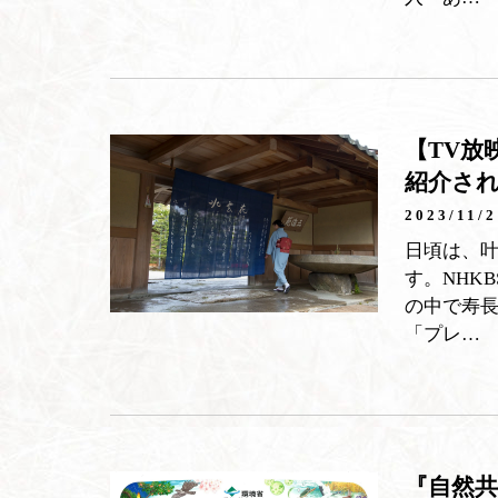
【TV放
紹介さ
2023/11/2
日頃は、
す。NHK
の中で寿長
「プレ…
『自然