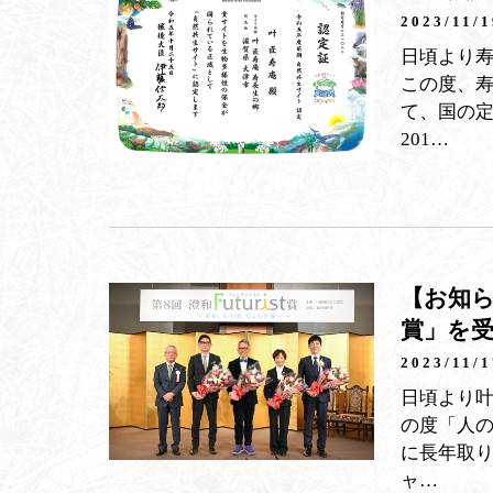
2023/11/1
日頃より
この度、
て、国の
201…
【お知ら
賞」を
2023/11/1
日頃より叶
の度「人
に長年取り
ャ…