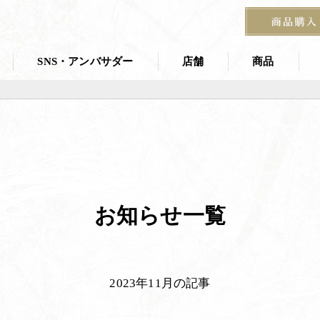
SNS・アンバサダー
店舗
商品
店舗一覧
商品一覧
叶 匠壽庵 夏
ス
茶寮
京都茶室棟
季節の掛紙
石山寺店
お知らせ一覧
宝塚阪急 あずき房
す
2023年11月の記事