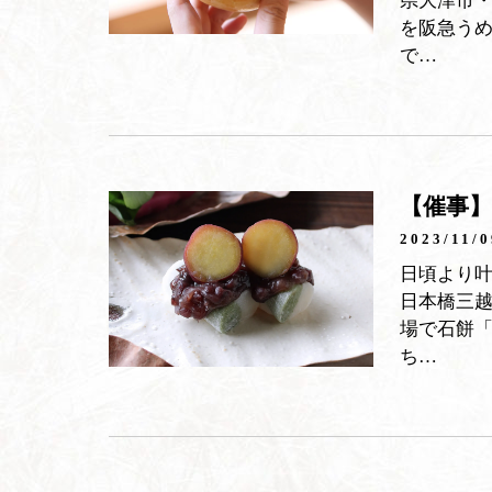
県大津市・
を阪急う
で…
【催事
2023/11/0
日頃より
日本橋三
場で石餅
ち…