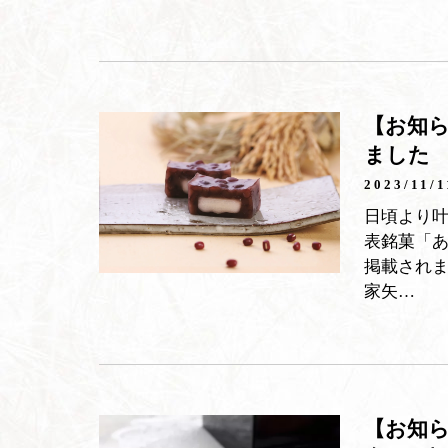
【お知ら
ました
2023/11/1
日頃より
表銘菓「あ
掲載され
家矢…
【お知ら