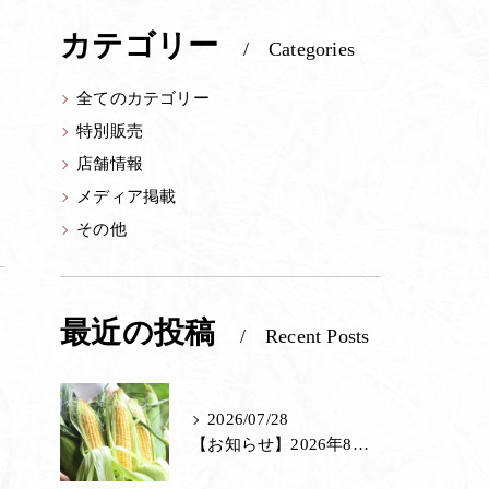
カテゴリー
茶室
Categories
里山館／ジェラート
全てのカテゴリー
り
特別販売
ホール／果子工房
店舗情報
寿長生の郷内 菓子売場
メディア掲載
苑内マップ・郷の一年
その他
菓子づくりの里山 いろいろと一緒
里山のおはなし
最近の投稿
Recent Posts
2026/07/28
楽
【お知らせ】2026年8月の特別販売