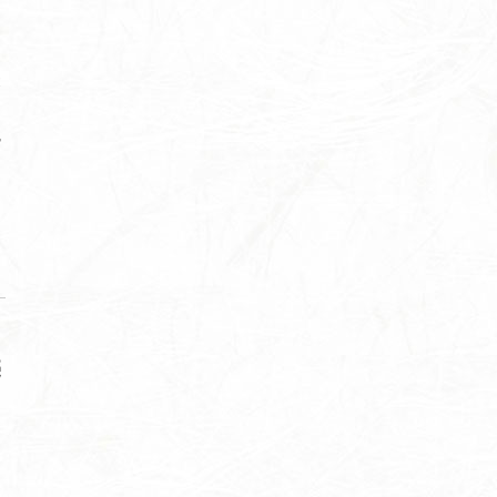
表
）
魅
売
賀