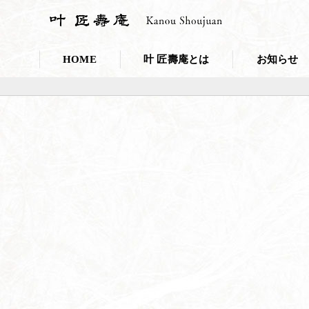
HOME
叶 匠壽庵とは
お知らせ
会社概要
お知らせ一覧
採用情報
プレスリリー
こだわり・取り組み
叶 匠壽庵のSDGs
和菓子であなたのキレイを応援しま
ニホンミツバチ養蜂
100年の里山づくり