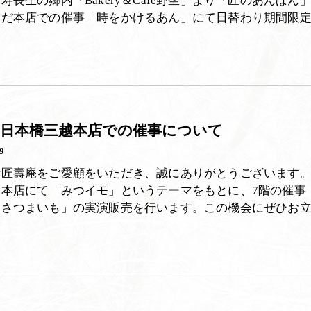
寿長生の郷内「Bakery＆Cafe野坐」より「匠のあんぱん
めだ本店での催事「時をかけるあん」にて日替わり期間限
】日本橋三越本店での催事について
9
叶匠壽庵をご愛顧をいただき、誠にありがとうございます
越本店にて「みつイモ」というテーマをもとに、7階の催事
「さつまいも」の実演販売を行います。この機会にぜひお