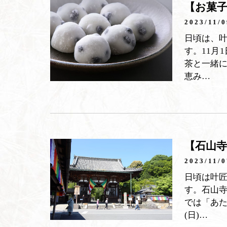
【お菓子
2023/11/0
日頃は、
す。11月
茶と一緒
恵み…
【石山寺
2023/11/0
日頃は叶
す。石山
では「あた
(日)…