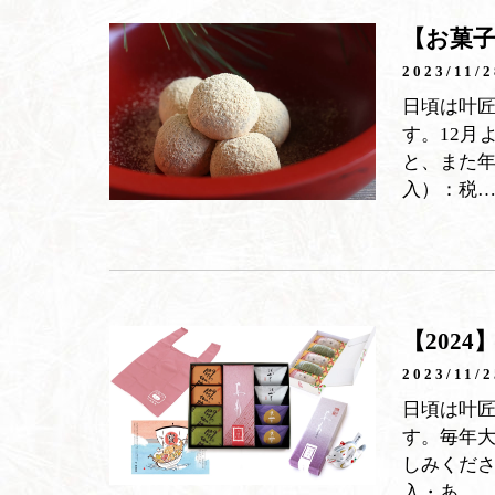
【お菓子
2023/11/2
日頃は叶
す。12月
と、また年
入）：税
【202
2023/11/2
日頃は叶
す。毎年
しみくだ
入・あ…