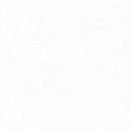
」
定
。
立