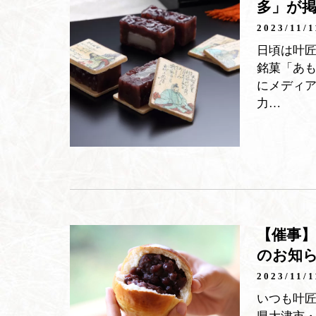
多」が
2023/11/1
日頃は叶
銘菓「あも
にメディ
力…
【催事
のお知
2023/11/1
いつも叶