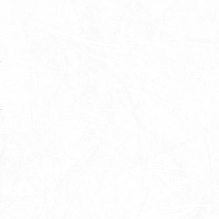
ま
の
寺