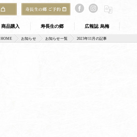
商品購入
寿長生の郷
広報誌 烏梅
HOME
お知らせ
お知らせ一覧
2023年11月の記事
寿長生の郷 TOP
のギフト
寿長生の郷 アクセス
ご予約・お問い合わせ
郷からのお知らせ
山寿亭
梅窓庵
Bakery&Café 野坐
総合案内所（古民家）