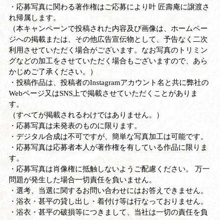
・応募写真に関わる著作権はご応募により叶 匠壽庵に譲渡さ
れ帰属します。
（本キャンペーンで投稿された内容及び画像は、ホームペー
ジへの掲載または、その他広告宣伝物として、予告なく二次
利用させていただく場合がございます。なお写真のトリミン
グなどの加工をさせていただく場合もございますので、あら
かじめご了承ください。）
・投稿作品は、投稿者のInstagramアカウント名と共に弊社の
Webページ又はSNS上で掲載させていただくことがありま
す。
（すべてが掲載されるわけではありません。）
・応募写真は未発表のものに限ります。
・デジタル合成は不可ですが、簡単な写真加工は可能です。
・応募写真は応募者本人が著作権を有している作品に限りま
す。
・応募写真は肖像権に抵触しないようご配慮ください。 万一
問題が発生した場合一切責任を負いません。
・選考、当選に関するお問い合わせにはお答えできません。
・浴衣・甚平の貸し出し・着付け等は行なっておりません。
・浴衣・甚平の破損等につきまして、当社は一切の責任を負