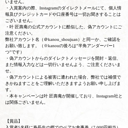
いません。
・入賞案内の際、Instagramのダイレクトメールにて、個人情
報及びクレジットカードや口座番号は一切お聞きすることは
ございません。
・叶 匠壽庵の公式アカウントに酷似した、偽アカウントにご
注意ください。
弊社アカウント名（＠kanou_shoujuan）と同一か、ご確認を
お願い致します。（※kanouの後ろは”半角アンダーバー1
つ”です）
・偽アカウントからのダイレクトメッセージを開封・返信、
また情報入力などは一切行いませんよう、ご注意くださいま
せ。
・偽アカウントによる被害に遭われた場合、弊社では補償で
きかねますことをご理解いただきますようお願い申し上げま
す。
・本キャンペーンは叶 匠壽庵が開催しており、Instagram社と
は関係ございません。
【賞品】
入賞者5名様に寿長生の郷でのペアお食事券（7,000円相当）