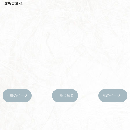
赤坂美附 様
< 前のページ
一覧に戻る
次のページ >