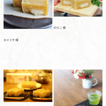
のりこ 様
セイイチ 様