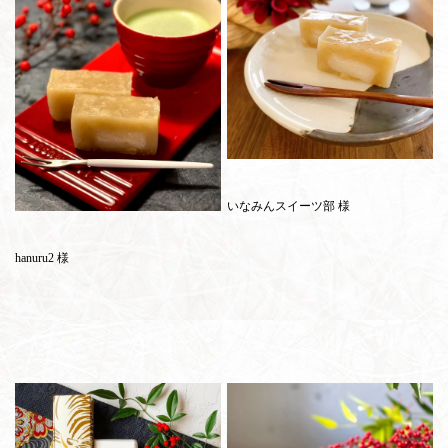
いなみんスイーツ部 様
hanuru2 様