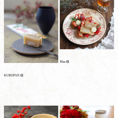
Maa 様
KUROPAN 様