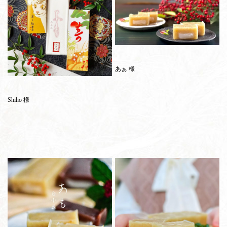
あぁ 様
Shiho 様