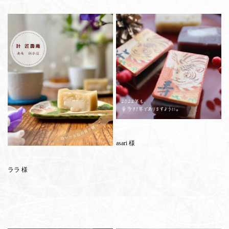
asari 様
ララ 様