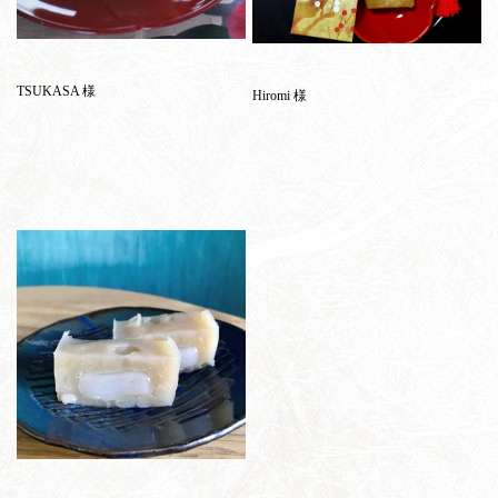
TSUKASA 様
Hiromi 様