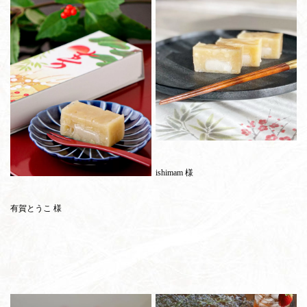
ishimam 様
有賀とうこ 様