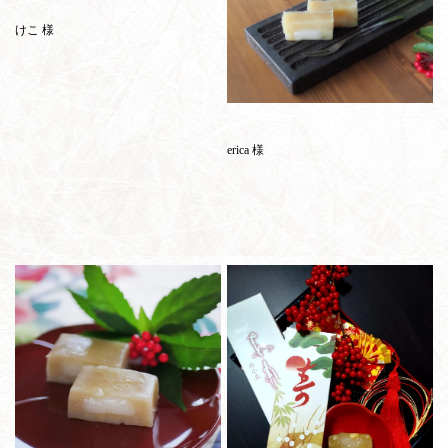
けこ 様
erica 様