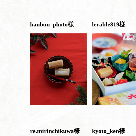
hanbun_photo様
lerable819様
re.mirinchikuwa様
kyoto_ken様