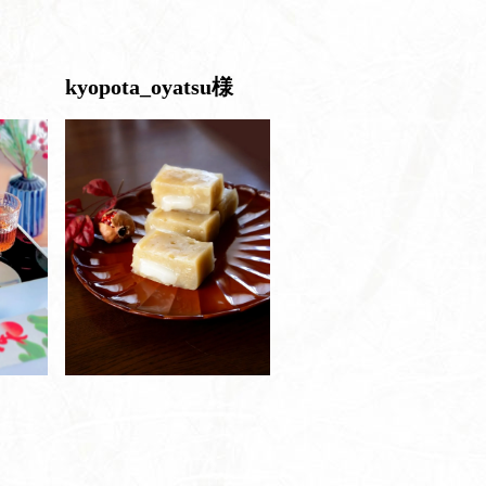
kyopota_oyatsu様