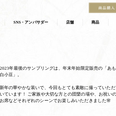
HOME
SNS・アンバサダー
アンバサダ
SNS・アンバサダー
店舗
商品
店舗一覧
商品一覧
叶 匠壽庵 夏
ス
茶寮
京都茶室棟
季節の掛紙
2023年最後のサンプリングは、年末年始限定販売の「あ
石山寺店
白小豆」。
宝塚阪急 あずき房
す
新年の華やかな装いで、今回もとても素敵に撮っていただ
いています！ ご家族や大切な方との団欒の場や、お祝い
お席などそれぞれのシーンでお楽しみいただきました🌸