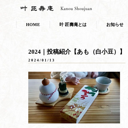
HOME
叶 匠壽庵とは
お知らせ
会社概要
お知らせ一覧
2024｜投稿紹介【あも（白小豆）】
採用情報
プレスリリー
2024/01/13
こだわり・取り組み
叶 匠壽庵のSDGs
和菓子であなたのキレイを応援しま
ニホンミツバチ養蜂
100年の里山づくり