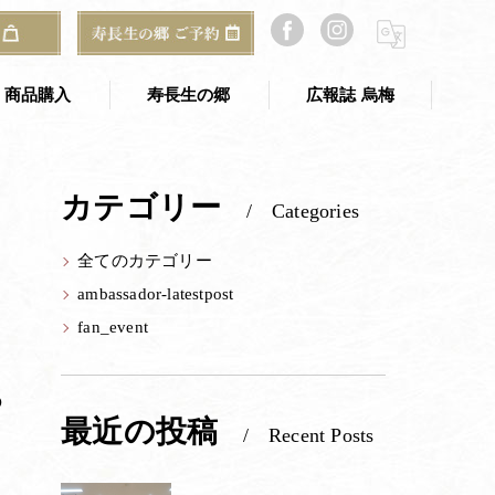
ーのみなさまの活動報告
2024｜投稿紹介【あも（白小豆）】
商品購入
寿長生の郷
広報誌 烏梅
寿長生の郷 TOP
カテゴリー
Categories
のギフト
寿長生の郷 アクセス
全てのカテゴリー
ご予約・お問い合わせ
も
ambassador-latestpost
郷からのお知らせ
fan_event
山寿亭
の
梅窓庵
最近の投稿
Recent Posts
Bakery&Café 野坐
総合案内所（古民家）