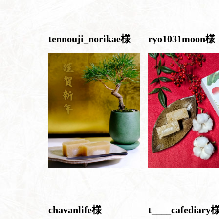
tennouji_norikae様
ryo1031moon様
chavanlife様
t____cafediary