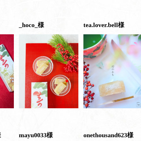
_hoco_様
tea.lover.bell様
様
mayu0033様
onethousand623様