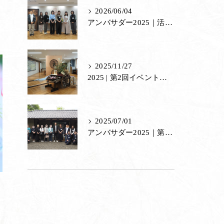
2026/06/04
茶室
アンバサダー2025｜活動修了式・里山づくり体験
里山館／ジェラート
ホール／果子工房
2025/11/27
2025 | 第2回イベント「見て、触れて、味わう。あもの秘密」
寿長生の郷内 菓子売場
苑内マップ・郷の一年
2025/07/01
菓子づくりの里山 いろいろと一緒
アンバサダー2025｜第1回イベント「任命式」
里山のおはなし