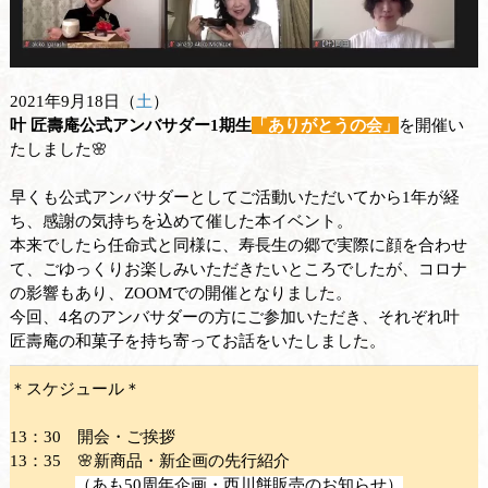
2021年9月18日（
土
）
叶 匠壽庵公式アンバサダー1期生
「ありがとうの会」
を開催い
たしました🌸
早くも公式アンバサダーとしてご活動いただいてから1年が経
ち、感謝の気持ちを込めて催した本イベント。
本来でしたら任命式と同様に、寿長生の郷で実際に顔を合わせ
て、ごゆっくりお楽しみいただきたいところでしたが、コロナ
の影響もあり、ZOOMでの開催となりました。
今回、4名のアンバサダーの方にご参加いただき、それぞれ叶
匠壽庵の和菓子を持ち寄ってお話をいたしました。
＊スケジュール＊
13：30 開会・ご挨拶
13：35 🌸新商品・新企画の先行紹介
（あも50周年企画・西川餅販売のお知らせ）