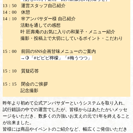
13：50 運営スタッフ自己紹介
14：00 休憩
14：10 🌸アンバサダー様 自己紹介
活動を通しての感想
叶 匠壽庵のお気に入りの和菓子・メニュー紹介
撮影・投稿上で大切にしているポイント・こだわり
15：00 前回のSNS企画甘味メニューのご案内
→🍋
「#ビビビ檸檬」「#梅うつつ」
15：10 質疑応答
15：15 閉会のご挨拶
記念撮影
昨年より初めて公式アンバサダーというシステムを取り入れ、
試行錯誤の中での運営でしたが、皆様からはあたたかいメッセ
ージをいただき、数多くの力強いお支えの元で1年を終えること
が出来ました。
皆様には商品やイベントのご紹介など、幅広くご発信いただき