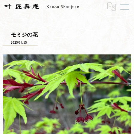
HOME
寿長生の郷
里山のおはなし
モミジの花
モミジの花
2025/04/15