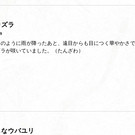
カズラ
29
美のように雨が降ったあと、遠目からも目につく華やかさ
ズラが咲いていました。（たんざわ）
もなウバユリ