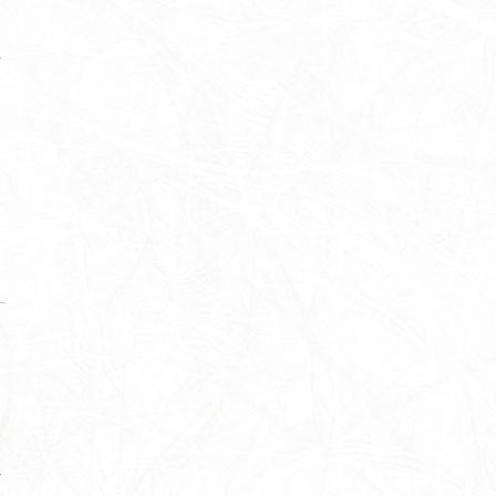
ユ
を
こ
点
れ