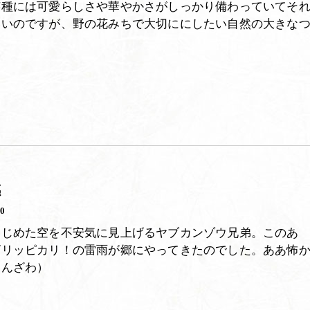
芸種には可愛らしさや華やかさがしっかり備わっていてそ
いいのですが、野の花みちで大切ににしたい自然の大きな
感
30
はじめた空を不安気に見上げるヤブカンゾウ兄弟。このあ
ビリッピカリ！の雷雨が郷にやってきたのでした。ああ怖
たんざわ）