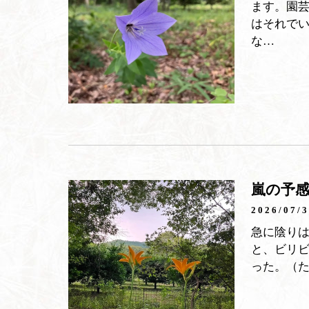
ます。園
はそれで
な…
嵐の予
2026/07/
急に陰り
と、ビリ
った。（