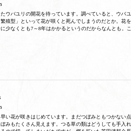
15
したウバユリの開花を待っています。調べていると、ウバ
回繁殖型」といって花が咲くと死んでしまうのだとか。花
に少なくとも7～8年はかかるというのだからなんとも。
ジ
05
の早い花が咲きはじめています。まだつぼみともつかない
つぼみもたくさん見えます。つる草の類はどうしても手入