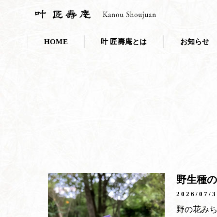
HOME
叶 匠壽庵とは
お知らせ
会社概要
お知らせ一覧
採用情報
プレスリリー
こだわり・取り組み
叶 匠壽庵のSDGs
和菓子であなたのキレイを応援しま
ニホンミツバチ養蜂
野生種
100年の里山づくり
2026/07/
野の花み