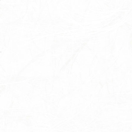
長
い
せ