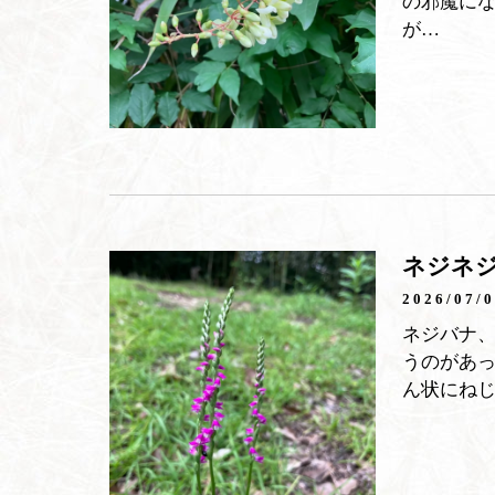
の邪魔に
が…
ネジネ
2026/07/
ネジバナ
うのがあ
ん状にね