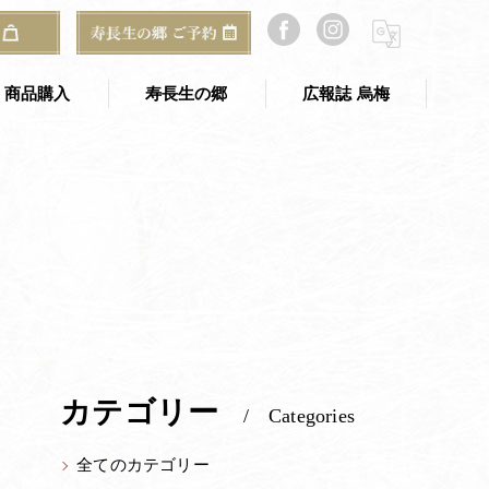
HOME
寿長生の郷
里山のおはなし
商品購入
寿長生の郷
広報誌 烏梅
寿長生の郷 TOP
のギフト
寿長生の郷 アクセス
ご予約・お問い合わせ
郷からのお知らせ
山寿亭
梅窓庵
カテゴリー
Categories
Bakery&Café 野坐
全てのカテゴリー
い
総合案内所（古民家）