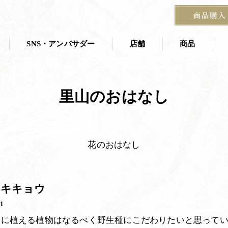
SNS・アンバサダー
店舗
商品
店舗一覧
商品一覧
里山のおはなし
叶 匠壽庵 夏
ス
茶寮
京都茶室棟
季節の掛紙
石山寺店
花のおはなし
宝塚阪急 あずき房
す
のキキョウ
31
ちに植える植物はなるべく野生種にこだわりたいと思って