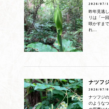
2026/07/
昨年見逃
リは「一
咲かすまで
れ…
ナツフ
2026/07/
ナツフジ
のような