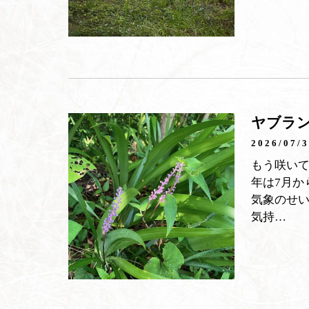
ヤブラ
2026/07/
もう咲い
年は7月
気象のせ
気持…