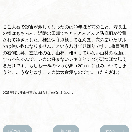
ここ大石で獣害が激しくなったのは20年ほど前のこと。寿長生
の郷はもちろん、近隣の田畑でもどんどんどんと防鹿柵が設置
されてゆきました。柵は保守点検してなんぼ、穴の空いたザル
では使い物になりません。というわけで見回りです。1枚目写真
の右側は郷、左は柵のない山林。柵をしていない山林の地面は
すっからかんで、シカの好まないシキミとシダがぽつぽつ見え
るだけです。もしも一匹のシカが郷（20ha）に住みついてしま
うと、こうなります。シカは大食漢なのです。（たんざわ）
2025年9月
里山仕事のおはなし
自然のおはなし
< 前のページ
一覧に戻る
次のページ >