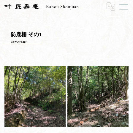
HOME
寿長生の郷
里山のおはなし
防鹿柵 その1
防鹿柵 その1
2025/09/07