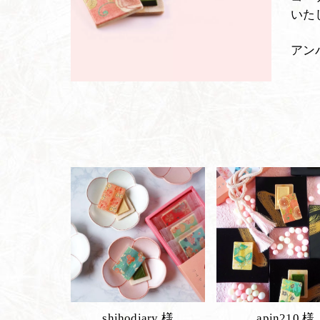
いた
アン
shihodiary 様
apin210 様