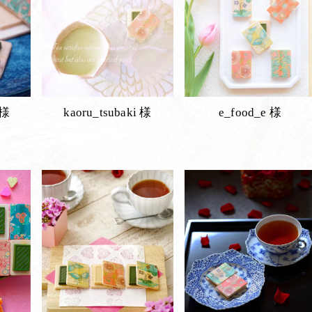
 様
kaoru_tsubaki 様
e_food_e 様