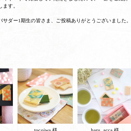
します。
バサダー1期生の皆さま、ご投稿ありがとうございました
tocoiwa 様
haru_acca 様