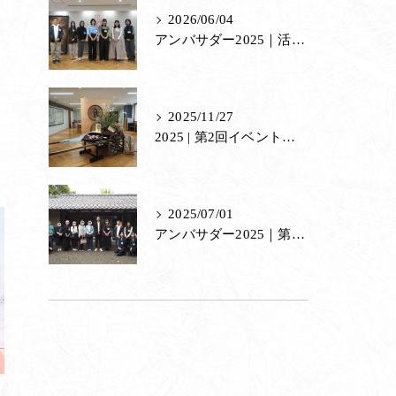
2026/06/04
茶室
アンバサダー2025｜活動修了式・里山づくり体験
。
里山館／ジェラート
ホール／果子工房
2025/11/27
2025 | 第2回イベント「見て、触れて、味わう。あもの秘密」
寿長生の郷内 菓子売場
苑内マップ・郷の一年
2025/07/01
菓子づくりの里山 いろいろと一緒
アンバサダー2025｜第1回イベント「任命式」
里山のおはなし