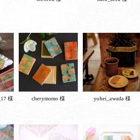
_17 様
cherymomo 様
yohei_awada 様