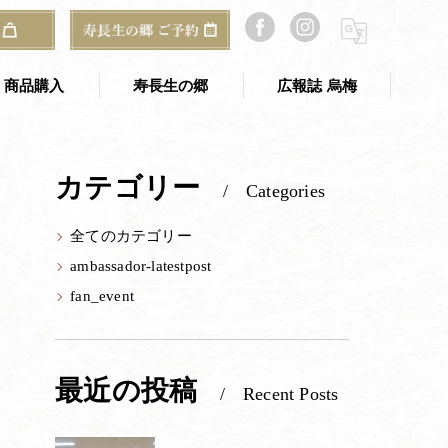
ダーのみなさまの活動報告
1期生｜新商品投稿【心よせ 結】
商品購入
寿長生の郷
広報誌 烏梅
寿長生の郷 TOP
カテゴリー
Categories
のギフト
寿長生の郷 アクセス
全てのカテゴリー
ご予約・お問い合わせ
ambassador-latestpost
郷からのお知らせ
fan_event
山寿亭
梅窓庵
最近の投稿
Recent Posts
Bakery&Café 野坐
総合案内所（古民家）