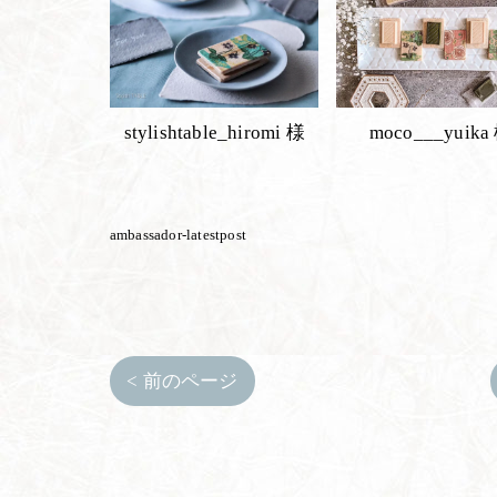
stylishtable_hiromi 様
moco___yuika
ambassador-latestpost
< 前のページ