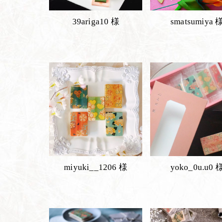
39ariga10 様
smatsumiya 
miyuki__1206 様
yoko_0u.u0 