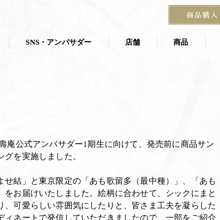
HOME
SNS・アンバサダー
アンバサ
SNS・アンバサダー
店舗
商品
店舗一覧
商品一覧
叶 匠壽庵 夏
ス
茶寮
京都茶室棟
季節の掛紙
石山寺店
匠壽庵公式アンバサダー1期生に向けて、発売前に商品サン
ングを実施しました。
宝塚阪急 あずき房
す
よせ結」と東京限定の「あも歌留多（最中種）」、「あも
」をお届けいたしました。絵柄に合わせて、シックにまと
り、可愛らしい雰囲気にしたりと、皆さま工夫を凝らした
ディネートで発信していただきましたので、一部をご紹介