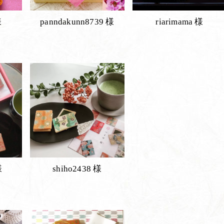
様
panndakunn8739 様
riarimama 様
様
shiho2438 様