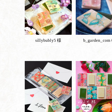
sillybubly5 様
b_garden_com