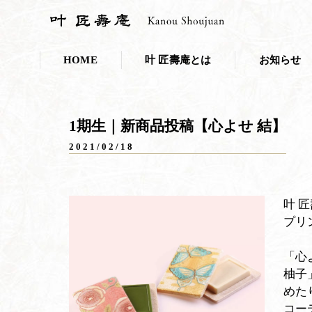
HOME
叶 匠壽庵とは
お知らせ
会社概要
お知らせ一覧
1期生｜新商品投稿【心よせ 結】
採用情報
プレスリリー
2021/02/18
こだわり・取り組み
叶 匠壽庵のSDGs
叶 
プリ
和菓子であなたのキレイを応援しま
ニホンミツバチ養蜂
「心
柚子
100年の里山づくり
めた
コー