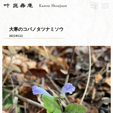
HOME
寿長生の郷
里山のおはなし
大寒のコバノタツナミソウ
大寒のコバノタツナミソウ
2025/01/22